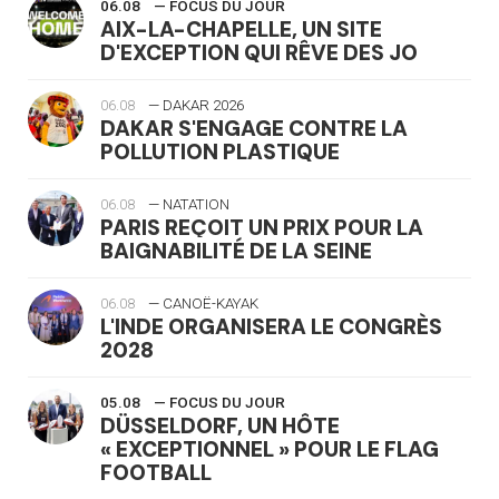
06.08
— FOCUS DU JOUR
AIX-LA-CHAPELLE, UN SITE
D'EXCEPTION QUI RÊVE DES JO
06.08
— DAKAR 2026
DAKAR S'ENGAGE CONTRE LA
POLLUTION PLASTIQUE
06.08
— NATATION
PARIS REÇOIT UN PRIX POUR LA
BAIGNABILITÉ DE LA SEINE
06.08
— CANOË-KAYAK
L'INDE ORGANISERA LE CONGRÈS
2028
05.08
— FOCUS DU JOUR
DÜSSELDORF, UN HÔTE
« EXCEPTIONNEL » POUR LE FLAG
FOOTBALL