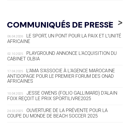
05.08
— LUGE
LE RÊVE DE VOIR LA LUGE ALPINE
<
>
COMMUNIQUÉS DE PRESSE
AUX JO « N'EST PAS FINI »
LE SPORT, UN PONT POUR LA PAIX ET L’UNITÉ
06.04.2026
05.08
— TIR À L'ARC
AFRICAINE
DES MONDIAUX À BRISBANE SUR LA
ROUTE DES JO 2032
PLAYGROUND ANNONCE L’ACQUISITION DU
02.10.2025
CABINET OLBIA
05.08
— ALPES FRANÇAISES 2030
LE VILLAGE OLYMPIQUE DES ARAVIS
L’AMA S’ASSOCIE À L’AGENCE MAROCAINE
17.04.2025
SE DESSINE
ANTIDOPAGE POUR LE PREMIER FORUM DES ONAD
AFRICAINES
04.08
— FOCUS DU JOUR
JESSE OWENS (FOLIO GALLIMARD) D’ALAIN
10.04.2025
LE COJOP A TROUVÉ SON VILLAGE
FOIX REÇOIT LE PRIX SPORTILIVRE2025
OLYMPIQUE LYONNAIS
OUVERTURE DE LA PRÉVENTE POUR LA
24.03.2025
COUPE DU MONDE DE BEACH SOCCER 2025
04.08
— ALLEMAGNE
« L'ALLEMAGNE PEUT DÉMONTRER
COMMENT ORGANISER DES JO