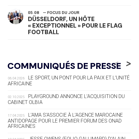
05.08
— FOCUS DU JOUR
DÜSSELDORF, UN HÔTE
« EXCEPTIONNEL » POUR LE FLAG
FOOTBALL
05.08
— LUGE
LE RÊVE DE VOIR LA LUGE ALPINE
<
>
COMMUNIQUÉS DE PRESSE
AUX JO « N'EST PAS FINI »
LE SPORT, UN PONT POUR LA PAIX ET L’UNITÉ
06.04.2026
05.08
— TIR À L'ARC
AFRICAINE
DES MONDIAUX À BRISBANE SUR LA
ROUTE DES JO 2032
PLAYGROUND ANNONCE L’ACQUISITION DU
02.10.2025
CABINET OLBIA
05.08
— ALPES FRANÇAISES 2030
LE VILLAGE OLYMPIQUE DES ARAVIS
L’AMA S’ASSOCIE À L’AGENCE MAROCAINE
17.04.2025
SE DESSINE
ANTIDOPAGE POUR LE PREMIER FORUM DES ONAD
AFRICAINES
04.08
— FOCUS DU JOUR
JESSE OWENS (FOLIO GALLIMARD) D’ALAIN