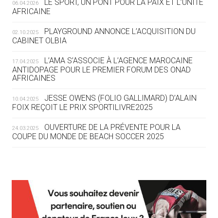
LE SPORT, UN PONT POUR LA PAIX ET L’UNITÉ
06.04.2026
05.08
— TIR À L'ARC
AFRICAINE
DES MONDIAUX À BRISBANE SUR LA
ROUTE DES JO 2032
PLAYGROUND ANNONCE L’ACQUISITION DU
02.10.2025
CABINET OLBIA
05.08
— ALPES FRANÇAISES 2030
LE VILLAGE OLYMPIQUE DES ARAVIS
L’AMA S’ASSOCIE À L’AGENCE MAROCAINE
17.04.2025
SE DESSINE
ANTIDOPAGE POUR LE PREMIER FORUM DES ONAD
AFRICAINES
04.08
— FOCUS DU JOUR
JESSE OWENS (FOLIO GALLIMARD) D’ALAIN
10.04.2025
LE COJOP A TROUVÉ SON VILLAGE
FOIX REÇOIT LE PRIX SPORTILIVRE2025
OLYMPIQUE LYONNAIS
OUVERTURE DE LA PRÉVENTE POUR LA
24.03.2025
COUPE DU MONDE DE BEACH SOCCER 2025
04.08
— ALLEMAGNE
« L'ALLEMAGNE PEUT DÉMONTRER
COMMENT ORGANISER DES JO
RESPONSABLES »
L’AMA FÉLICITE RICHARD POUND ET VALÉRIE
24.03.2025
FOURNEYRON, RÉCOMPENSÉS DE L’ORDRE OLYMPIQUE
L’AMA RECHERCHE DES HÔTES POUR LES
13.03.2025
04.08
— ESCRIME
RÉUNIONS DU CONSEIL DE FONDATION ET DU COMITÉ
LA FIE LANCE LES GRANDES
EXÉCUTIF