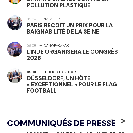
POLLUTION PLASTIQUE
06.08
— NATATION
PARIS REÇOIT UN PRIX POUR LA
BAIGNABILITÉ DE LA SEINE
06.08
— CANOË-KAYAK
L'INDE ORGANISERA LE CONGRÈS
2028
05.08
— FOCUS DU JOUR
DÜSSELDORF, UN HÔTE
« EXCEPTIONNEL » POUR LE FLAG
FOOTBALL
05.08
— LUGE
LE RÊVE DE VOIR LA LUGE ALPINE
<
>
COMMUNIQUÉS DE PRESSE
AUX JO « N'EST PAS FINI »