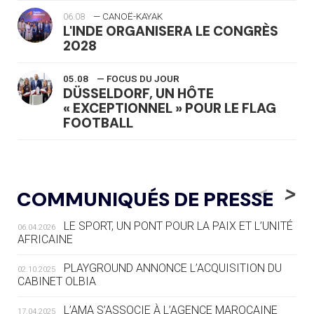
06.08
— CANOË-KAYAK
L'INDE ORGANISERA LE CONGRÈS
2028
05.08
— FOCUS DU JOUR
DÜSSELDORF, UN HÔTE
« EXCEPTIONNEL » POUR LE FLAG
FOOTBALL
05.08
— LUGE
LE RÊVE DE VOIR LA LUGE ALPINE
<
>
COMMUNIQUÉS DE PRESSE
AUX JO « N'EST PAS FINI »
LE SPORT, UN PONT POUR LA PAIX ET L’UNITÉ
06.04.2026
05.08
— TIR À L'ARC
AFRICAINE
DES MONDIAUX À BRISBANE SUR LA
ROUTE DES JO 2032
PLAYGROUND ANNONCE L’ACQUISITION DU
02.10.2025
CABINET OLBIA
05.08
— ALPES FRANÇAISES 2030
LE VILLAGE OLYMPIQUE DES ARAVIS
L’AMA S’ASSOCIE À L’AGENCE MAROCAINE
17.04.2025