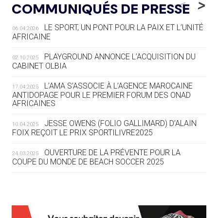
<
>
COMMUNIQUÉS DE PRESSE
AUX JO « N'EST PAS FINI »
LE SPORT, UN PONT POUR LA PAIX ET L’UNITÉ
06.04.2026
05.08
— TIR À L'ARC
AFRICAINE
DES MONDIAUX À BRISBANE SUR LA
ROUTE DES JO 2032
PLAYGROUND ANNONCE L’ACQUISITION DU
02.10.2025
CABINET OLBIA
05.08
— ALPES FRANÇAISES 2030
LE VILLAGE OLYMPIQUE DES ARAVIS
L’AMA S’ASSOCIE À L’AGENCE MAROCAINE
17.04.2025
SE DESSINE
ANTIDOPAGE POUR LE PREMIER FORUM DES ONAD
AFRICAINES
04.08
— FOCUS DU JOUR
JESSE OWENS (FOLIO GALLIMARD) D’ALAIN
10.04.2025
LE COJOP A TROUVÉ SON VILLAGE
FOIX REÇOIT LE PRIX SPORTILIVRE2025
OLYMPIQUE LYONNAIS
OUVERTURE DE LA PRÉVENTE POUR LA
24.03.2025
COUPE DU MONDE DE BEACH SOCCER 2025
04.08
— ALLEMAGNE
« L'ALLEMAGNE PEUT DÉMONTRER
COMMENT ORGANISER DES JO
RESPONSABLES »
L’AMA FÉLICITE RICHARD POUND ET VALÉRIE
24.03.2025
FOURNEYRON, RÉCOMPENSÉS DE L’ORDRE OLYMPIQUE