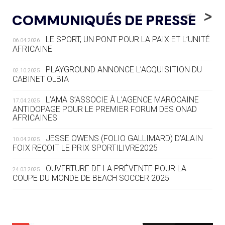
LE RÊVE DE VOIR LA LUGE ALPINE
<
>
COMMUNIQUÉS DE PRESSE
AUX JO « N'EST PAS FINI »
LE SPORT, UN PONT POUR LA PAIX ET L’UNITÉ
06.04.2026
05.08
— TIR À L'ARC
AFRICAINE
DES MONDIAUX À BRISBANE SUR LA
ROUTE DES JO 2032
PLAYGROUND ANNONCE L’ACQUISITION DU
02.10.2025
CABINET OLBIA
05.08
— ALPES FRANÇAISES 2030
LE VILLAGE OLYMPIQUE DES ARAVIS
L’AMA S’ASSOCIE À L’AGENCE MAROCAINE
17.04.2025
SE DESSINE
ANTIDOPAGE POUR LE PREMIER FORUM DES ONAD
AFRICAINES
04.08
— FOCUS DU JOUR
JESSE OWENS (FOLIO GALLIMARD) D’ALAIN
10.04.2025
LE COJOP A TROUVÉ SON VILLAGE
FOIX REÇOIT LE PRIX SPORTILIVRE2025
OLYMPIQUE LYONNAIS
OUVERTURE DE LA PRÉVENTE POUR LA
24.03.2025
COUPE DU MONDE DE BEACH SOCCER 2025
04.08
— ALLEMAGNE
« L'ALLEMAGNE PEUT DÉMONTRER
COMMENT ORGANISER DES JO
RESPONSABLES »
L’AMA FÉLICITE RICHARD POUND ET VALÉRIE
24.03.2025
FOURNEYRON, RÉCOMPENSÉS DE L’ORDRE OLYMPIQUE