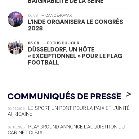
BAIGNABILITÉ DE LA SEINE
06.08
— CANOË-KAYAK
L'INDE ORGANISERA LE CONGRÈS
2028
05.08
— FOCUS DU JOUR
DÜSSELDORF, UN HÔTE
« EXCEPTIONNEL » POUR LE FLAG
FOOTBALL
05.08
— LUGE
LE RÊVE DE VOIR LA LUGE ALPINE
<
>
COMMUNIQUÉS DE PRESSE
AUX JO « N'EST PAS FINI »
LE SPORT, UN PONT POUR LA PAIX ET L’UNITÉ
06.04.2026
05.08
— TIR À L'ARC
AFRICAINE
DES MONDIAUX À BRISBANE SUR LA
ROUTE DES JO 2032
PLAYGROUND ANNONCE L’ACQUISITION DU
02.10.2025
CABINET OLBIA
05.08
— ALPES FRANÇAISES 2030