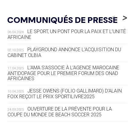
05.08
— LUGE
LE RÊVE DE VOIR LA LUGE ALPINE
<
>
COMMUNIQUÉS DE PRESSE
AUX JO « N'EST PAS FINI »
LE SPORT, UN PONT POUR LA PAIX ET L’UNITÉ
06.04.2026
05.08
— TIR À L'ARC
AFRICAINE
DES MONDIAUX À BRISBANE SUR LA
ROUTE DES JO 2032
PLAYGROUND ANNONCE L’ACQUISITION DU
02.10.2025
CABINET OLBIA
05.08
— ALPES FRANÇAISES 2030
LE VILLAGE OLYMPIQUE DES ARAVIS
L’AMA S’ASSOCIE À L’AGENCE MAROCAINE
17.04.2025
SE DESSINE
ANTIDOPAGE POUR LE PREMIER FORUM DES ONAD
AFRICAINES
04.08
— FOCUS DU JOUR
JESSE OWENS (FOLIO GALLIMARD) D’ALAIN
10.04.2025
LE COJOP A TROUVÉ SON VILLAGE
FOIX REÇOIT LE PRIX SPORTILIVRE2025
OLYMPIQUE LYONNAIS
OUVERTURE DE LA PRÉVENTE POUR LA
24.03.2025
COUPE DU MONDE DE BEACH SOCCER 2025
04.08
— ALLEMAGNE
« L'ALLEMAGNE PEUT DÉMONTRER
COMMENT ORGANISER DES JO
RESPONSABLES »
L’AMA FÉLICITE RICHARD POUND ET VALÉRIE
24.03.2025