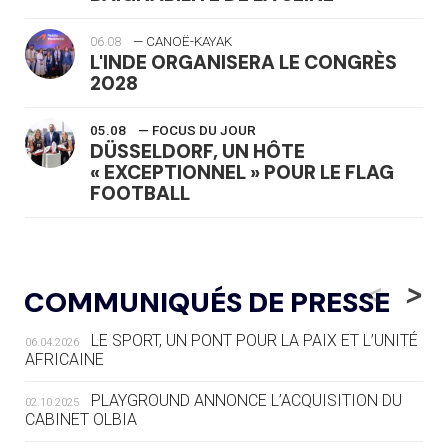
06.08
— CANOË-KAYAK
L'INDE ORGANISERA LE CONGRÈS
2028
05.08
— FOCUS DU JOUR
DÜSSELDORF, UN HÔTE
« EXCEPTIONNEL » POUR LE FLAG
FOOTBALL
05.08
— LUGE
LE RÊVE DE VOIR LA LUGE ALPINE
<
>
COMMUNIQUÉS DE PRESSE
AUX JO « N'EST PAS FINI »
LE SPORT, UN PONT POUR LA PAIX ET L’UNITÉ
06.04.2026
05.08
— TIR À L'ARC
AFRICAINE
DES MONDIAUX À BRISBANE SUR LA
ROUTE DES JO 2032
PLAYGROUND ANNONCE L’ACQUISITION DU
02.10.2025
CABINET OLBIA
05.08
— ALPES FRANÇAISES 2030