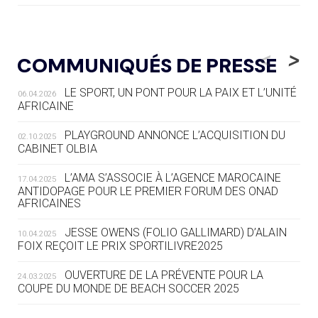
05.08
— LUGE
LE RÊVE DE VOIR LA LUGE ALPINE
<
>
COMMUNIQUÉS DE PRESSE
AUX JO « N'EST PAS FINI »
LE SPORT, UN PONT POUR LA PAIX ET L’UNITÉ
06.04.2026
05.08
— TIR À L'ARC
AFRICAINE
DES MONDIAUX À BRISBANE SUR LA
ROUTE DES JO 2032
PLAYGROUND ANNONCE L’ACQUISITION DU
02.10.2025
CABINET OLBIA
05.08
— ALPES FRANÇAISES 2030
LE VILLAGE OLYMPIQUE DES ARAVIS
L’AMA S’ASSOCIE À L’AGENCE MAROCAINE
17.04.2025
SE DESSINE
ANTIDOPAGE POUR LE PREMIER FORUM DES ONAD
AFRICAINES
04.08
— FOCUS DU JOUR
JESSE OWENS (FOLIO GALLIMARD) D’ALAIN
10.04.2025
LE COJOP A TROUVÉ SON VILLAGE
FOIX REÇOIT LE PRIX SPORTILIVRE2025
OLYMPIQUE LYONNAIS
OUVERTURE DE LA PRÉVENTE POUR LA
24.03.2025
COUPE DU MONDE DE BEACH SOCCER 2025
04.08
— ALLEMAGNE
« L'ALLEMAGNE PEUT DÉMONTRER
COMMENT ORGANISER DES JO