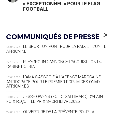
« EXCEPTIONNEL » POUR LE FLAG
FOOTBALL
05.08
— LUGE
LE RÊVE DE VOIR LA LUGE ALPINE
<
>
COMMUNIQUÉS DE PRESSE
AUX JO « N'EST PAS FINI »
LE SPORT, UN PONT POUR LA PAIX ET L’UNITÉ
06.04.2026
05.08
— TIR À L'ARC
AFRICAINE
DES MONDIAUX À BRISBANE SUR LA
ROUTE DES JO 2032
PLAYGROUND ANNONCE L’ACQUISITION DU
02.10.2025
CABINET OLBIA
05.08
— ALPES FRANÇAISES 2030
LE VILLAGE OLYMPIQUE DES ARAVIS
L’AMA S’ASSOCIE À L’AGENCE MAROCAINE
17.04.2025
SE DESSINE
ANTIDOPAGE POUR LE PREMIER FORUM DES ONAD
AFRICAINES
04.08
— FOCUS DU JOUR
JESSE OWENS (FOLIO GALLIMARD) D’ALAIN
10.04.2025
LE COJOP A TROUVÉ SON VILLAGE
FOIX REÇOIT LE PRIX SPORTILIVRE2025
OLYMPIQUE LYONNAIS
OUVERTURE DE LA PRÉVENTE POUR LA
24.03.2025