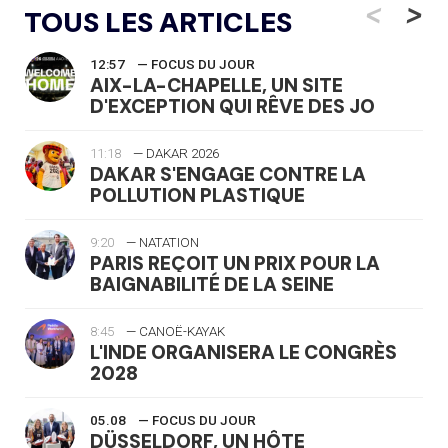
<
>
TOUS LES ARTICLES
12:57
— FOCUS DU JOUR
AIX-LA-CHAPELLE, UN SITE
D'EXCEPTION QUI RÊVE DES JO
11:18
— DAKAR 2026
DAKAR S'ENGAGE CONTRE LA
POLLUTION PLASTIQUE
9:20
— NATATION
PARIS REÇOIT UN PRIX POUR LA
BAIGNABILITÉ DE LA SEINE
8:45
— CANOË-KAYAK
L'INDE ORGANISERA LE CONGRÈS
2028
05.08
— FOCUS DU JOUR
DÜSSELDORF, UN HÔTE