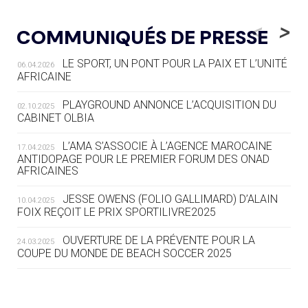
05.08
— LUGE
LE RÊVE DE VOIR LA LUGE ALPINE
<
>
COMMUNIQUÉS DE PRESSE
AUX JO « N'EST PAS FINI »
LE SPORT, UN PONT POUR LA PAIX ET L’UNITÉ
06.04.2026
05.08
— TIR À L'ARC
AFRICAINE
DES MONDIAUX À BRISBANE SUR LA
ROUTE DES JO 2032
PLAYGROUND ANNONCE L’ACQUISITION DU
02.10.2025
CABINET OLBIA
05.08
— ALPES FRANÇAISES 2030
LE VILLAGE OLYMPIQUE DES ARAVIS
L’AMA S’ASSOCIE À L’AGENCE MAROCAINE
17.04.2025
SE DESSINE
ANTIDOPAGE POUR LE PREMIER FORUM DES ONAD
AFRICAINES
04.08
— FOCUS DU JOUR
JESSE OWENS (FOLIO GALLIMARD) D’ALAIN
10.04.2025
LE COJOP A TROUVÉ SON VILLAGE
FOIX REÇOIT LE PRIX SPORTILIVRE2025
OLYMPIQUE LYONNAIS
OUVERTURE DE LA PRÉVENTE POUR LA
24.03.2025
COUPE DU MONDE DE BEACH SOCCER 2025
04.08
— ALLEMAGNE
« L'ALLEMAGNE PEUT DÉMONTRER
COMMENT ORGANISER DES JO
RESPONSABLES »
L’AMA FÉLICITE RICHARD POUND ET VALÉRIE
24.03.2025
FOURNEYRON, RÉCOMPENSÉS DE L’ORDRE OLYMPIQUE