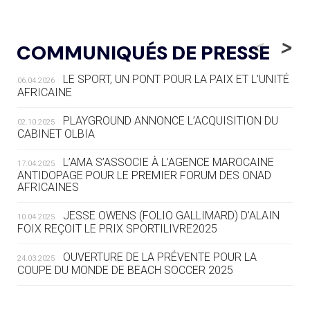
05.08
— LUGE
LE RÊVE DE VOIR LA LUGE ALPINE
<
>
COMMUNIQUÉS DE PRESSE
AUX JO « N'EST PAS FINI »
LE SPORT, UN PONT POUR LA PAIX ET L’UNITÉ
06.04.2026
05.08
— TIR À L'ARC
AFRICAINE
DES MONDIAUX À BRISBANE SUR LA
ROUTE DES JO 2032
PLAYGROUND ANNONCE L’ACQUISITION DU
02.10.2025
CABINET OLBIA
05.08
— ALPES FRANÇAISES 2030
LE VILLAGE OLYMPIQUE DES ARAVIS
L’AMA S’ASSOCIE À L’AGENCE MAROCAINE
17.04.2025
SE DESSINE
ANTIDOPAGE POUR LE PREMIER FORUM DES ONAD
AFRICAINES
04.08
— FOCUS DU JOUR
JESSE OWENS (FOLIO GALLIMARD) D’ALAIN
10.04.2025
LE COJOP A TROUVÉ SON VILLAGE
FOIX REÇOIT LE PRIX SPORTILIVRE2025
OLYMPIQUE LYONNAIS
OUVERTURE DE LA PRÉVENTE POUR LA
24.03.2025
COUPE DU MONDE DE BEACH SOCCER 2025
04.08
— ALLEMAGNE
« L'ALLEMAGNE PEUT DÉMONTRER
COMMENT ORGANISER DES JO