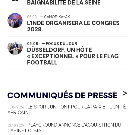
BAIGNABILITÉ DE LA SEINE
06.08
— CANOË-KAYAK
L'INDE ORGANISERA LE CONGRÈS
2028
05.08
— FOCUS DU JOUR
DÜSSELDORF, UN HÔTE
« EXCEPTIONNEL » POUR LE FLAG
FOOTBALL
05.08
— LUGE
LE RÊVE DE VOIR LA LUGE ALPINE
<
>
COMMUNIQUÉS DE PRESSE
AUX JO « N'EST PAS FINI »
LE SPORT, UN PONT POUR LA PAIX ET L’UNITÉ
06.04.2026
05.08
— TIR À L'ARC
AFRICAINE
DES MONDIAUX À BRISBANE SUR LA
ROUTE DES JO 2032
PLAYGROUND ANNONCE L’ACQUISITION DU
02.10.2025
CABINET OLBIA