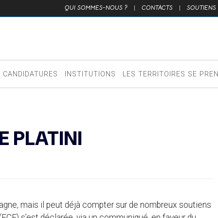
QUI SOMMES-NOUS ?
|
CONTACTS
|
SOUTIENS
CANDIDATURES
INSTITUTIONS
LES TERRITOIRES SE PRE
 PLATINI
mpagne, mais il peut déjà compter sur de nombreux soutiens
(FCF) s’est déclarée, via un communiqué, en faveur du