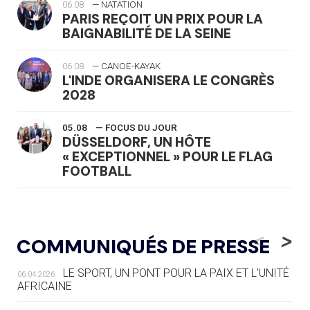
06.08
— NATATION
PARIS REÇOIT UN PRIX POUR LA
BAIGNABILITÉ DE LA SEINE
06.08
— CANOË-KAYAK
L'INDE ORGANISERA LE CONGRÈS
2028
05.08
— FOCUS DU JOUR
DÜSSELDORF, UN HÔTE
« EXCEPTIONNEL » POUR LE FLAG
FOOTBALL
05.08
— LUGE
LE RÊVE DE VOIR LA LUGE ALPINE
<
>
COMMUNIQUÉS DE PRESSE
AUX JO « N'EST PAS FINI »
LE SPORT, UN PONT POUR LA PAIX ET L’UNITÉ
06.04.2026
05.08
— TIR À L'ARC
AFRICAINE
DES MONDIAUX À BRISBANE SUR LA
ROUTE DES JO 2032