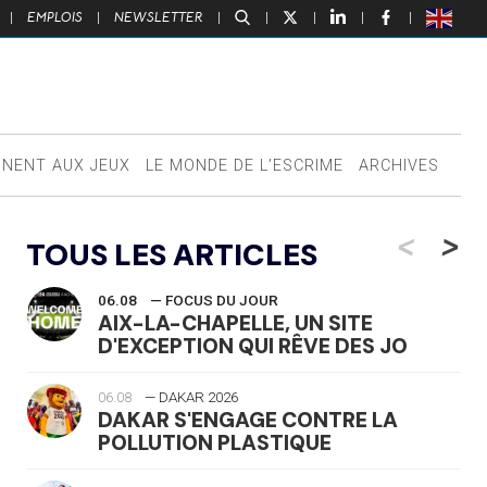
|
EMPLOIS
|
NEWSLETTER
|
|
|
|
|
NNENT AUX JEUX
LE MONDE DE L’ESCRIME
ARCHIVES
<
>
TOUS LES ARTICLES
06.08
— FOCUS DU JOUR
AIX-LA-CHAPELLE, UN SITE
D'EXCEPTION QUI RÊVE DES JO
06.08
— DAKAR 2026
DAKAR S'ENGAGE CONTRE LA
POLLUTION PLASTIQUE