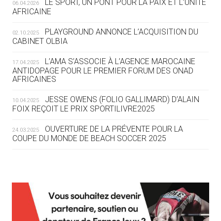
LE SPORT, UN PONT POUR LA PAIX ET L’UNITÉ
06.04.2026
05.08
— TIR À L'ARC
AFRICAINE
DES MONDIAUX À BRISBANE SUR LA
ROUTE DES JO 2032
PLAYGROUND ANNONCE L’ACQUISITION DU
02.10.2025
CABINET OLBIA
05.08
— ALPES FRANÇAISES 2030
LE VILLAGE OLYMPIQUE DES ARAVIS
L’AMA S’ASSOCIE À L’AGENCE MAROCAINE
17.04.2025
SE DESSINE
ANTIDOPAGE POUR LE PREMIER FORUM DES ONAD
AFRICAINES
04.08
— FOCUS DU JOUR
JESSE OWENS (FOLIO GALLIMARD) D’ALAIN
10.04.2025
LE COJOP A TROUVÉ SON VILLAGE
FOIX REÇOIT LE PRIX SPORTILIVRE2025
OLYMPIQUE LYONNAIS
OUVERTURE DE LA PRÉVENTE POUR LA
24.03.2025
COUPE DU MONDE DE BEACH SOCCER 2025
04.08
— ALLEMAGNE
« L'ALLEMAGNE PEUT DÉMONTRER
COMMENT ORGANISER DES JO
RESPONSABLES »
L’AMA FÉLICITE RICHARD POUND ET VALÉRIE
24.03.2025
FOURNEYRON, RÉCOMPENSÉS DE L’ORDRE OLYMPIQUE
L’AMA RECHERCHE DES HÔTES POUR LES
13.03.2025
04.08
— ESCRIME
RÉUNIONS DU CONSEIL DE FONDATION ET DU COMITÉ
LA FIE LANCE LES GRANDES
EXÉCUTIF