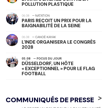
POLLUTION PLASTIQUE
06.08
— NATATION
PARIS REÇOIT UN PRIX POUR LA
BAIGNABILITÉ DE LA SEINE
06.08
— CANOË-KAYAK
L'INDE ORGANISERA LE CONGRÈS
2028
05.08
— FOCUS DU JOUR
DÜSSELDORF, UN HÔTE
« EXCEPTIONNEL » POUR LE FLAG
FOOTBALL
05.08
— LUGE
LE RÊVE DE VOIR LA LUGE ALPINE
<
>
COMMUNIQUÉS DE PRESSE
AUX JO « N'EST PAS FINI »