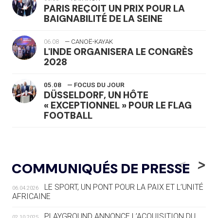
PARIS REÇOIT UN PRIX POUR LA
BAIGNABILITÉ DE LA SEINE
06.08
— CANOË-KAYAK
L'INDE ORGANISERA LE CONGRÈS
2028
05.08
— FOCUS DU JOUR
DÜSSELDORF, UN HÔTE
« EXCEPTIONNEL » POUR LE FLAG
FOOTBALL
05.08
— LUGE
LE RÊVE DE VOIR LA LUGE ALPINE
<
>
COMMUNIQUÉS DE PRESSE
AUX JO « N'EST PAS FINI »
LE SPORT, UN PONT POUR LA PAIX ET L’UNITÉ
06.04.2026
05.08
— TIR À L'ARC
AFRICAINE
DES MONDIAUX À BRISBANE SUR LA
ROUTE DES JO 2032
PLAYGROUND ANNONCE L’ACQUISITION DU
02.10.2025