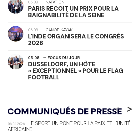
06.08
— NATATION
PARIS REÇOIT UN PRIX POUR LA
BAIGNABILITÉ DE LA SEINE
06.08
— CANOË-KAYAK
L'INDE ORGANISERA LE CONGRÈS
2028
05.08
— FOCUS DU JOUR
DÜSSELDORF, UN HÔTE
« EXCEPTIONNEL » POUR LE FLAG
FOOTBALL
05.08
— LUGE
LE RÊVE DE VOIR LA LUGE ALPINE
<
>
COMMUNIQUÉS DE PRESSE
AUX JO « N'EST PAS FINI »
LE SPORT, UN PONT POUR LA PAIX ET L’UNITÉ
06.04.2026
05.08
— TIR À L'ARC
AFRICAINE
DES MONDIAUX À BRISBANE SUR LA
ROUTE DES JO 2032