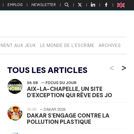
|
EMPLOIS
|
NEWSLETTER
|
|
|
|
|
NNENT AUX JEUX
LE MONDE DE L’ESCRIME
ARCHIVES
<
>
TOUS LES ARTICLES
06.08
— FOCUS DU JOUR
AIX-LA-CHAPELLE, UN SITE
D'EXCEPTION QUI RÊVE DES JO
06.08
— DAKAR 2026
DAKAR S'ENGAGE CONTRE LA
POLLUTION PLASTIQUE