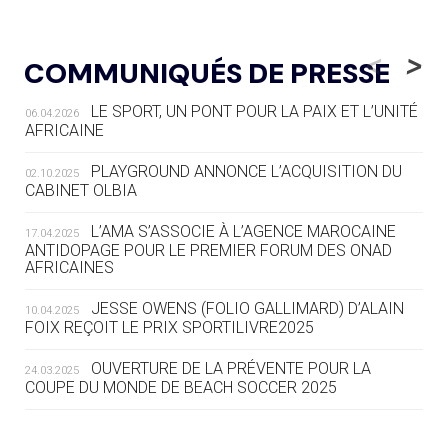
05.08
— LUGE
LE RÊVE DE VOIR LA LUGE ALPINE
<
>
COMMUNIQUÉS DE PRESSE
AUX JO « N'EST PAS FINI »
LE SPORT, UN PONT POUR LA PAIX ET L’UNITÉ
06.04.2026
05.08
— TIR À L'ARC
AFRICAINE
DES MONDIAUX À BRISBANE SUR LA
ROUTE DES JO 2032
PLAYGROUND ANNONCE L’ACQUISITION DU
02.10.2025
CABINET OLBIA
05.08
— ALPES FRANÇAISES 2030
LE VILLAGE OLYMPIQUE DES ARAVIS
L’AMA S’ASSOCIE À L’AGENCE MAROCAINE
17.04.2025
SE DESSINE
ANTIDOPAGE POUR LE PREMIER FORUM DES ONAD
AFRICAINES
04.08
— FOCUS DU JOUR
JESSE OWENS (FOLIO GALLIMARD) D’ALAIN
10.04.2025
LE COJOP A TROUVÉ SON VILLAGE
FOIX REÇOIT LE PRIX SPORTILIVRE2025
OLYMPIQUE LYONNAIS
OUVERTURE DE LA PRÉVENTE POUR LA
24.03.2025
COUPE DU MONDE DE BEACH SOCCER 2025
04.08
— ALLEMAGNE
« L'ALLEMAGNE PEUT DÉMONTRER
COMMENT ORGANISER DES JO
L’AMA FÉLICITE RICHARD POUND ET VALÉRIE