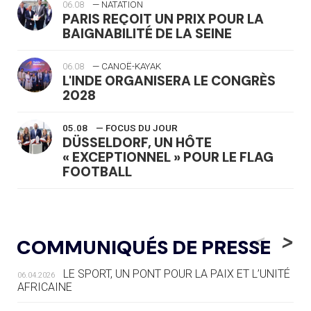
06.08
— NATATION
PARIS REÇOIT UN PRIX POUR LA
BAIGNABILITÉ DE LA SEINE
06.08
— CANOË-KAYAK
L'INDE ORGANISERA LE CONGRÈS
2028
05.08
— FOCUS DU JOUR
DÜSSELDORF, UN HÔTE
« EXCEPTIONNEL » POUR LE FLAG
FOOTBALL
05.08
— LUGE
LE RÊVE DE VOIR LA LUGE ALPINE
<
>
COMMUNIQUÉS DE PRESSE
AUX JO « N'EST PAS FINI »
LE SPORT, UN PONT POUR LA PAIX ET L’UNITÉ
06.04.2026
05.08
— TIR À L'ARC
AFRICAINE
DES MONDIAUX À BRISBANE SUR LA
ROUTE DES JO 2032