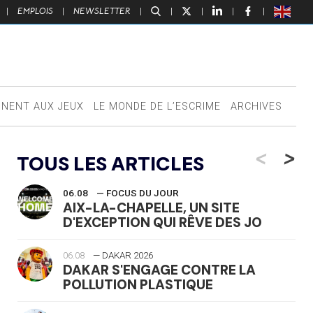
|
EMPLOIS
|
NEWSLETTER
|
|
|
|
|
NNENT AUX JEUX
LE MONDE DE L’ESCRIME
ARCHIVES
<
>
TOUS LES ARTICLES
06.08
— FOCUS DU JOUR
AIX-LA-CHAPELLE, UN SITE
D'EXCEPTION QUI RÊVE DES JO
06.08
— DAKAR 2026
DAKAR S'ENGAGE CONTRE LA
POLLUTION PLASTIQUE