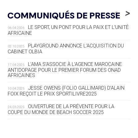
05.08
— LUGE
LE RÊVE DE VOIR LA LUGE ALPINE
<
>
COMMUNIQUÉS DE PRESSE
AUX JO « N'EST PAS FINI »
LE SPORT, UN PONT POUR LA PAIX ET L’UNITÉ
06.04.2026
05.08
— TIR À L'ARC
AFRICAINE
DES MONDIAUX À BRISBANE SUR LA
ROUTE DES JO 2032
PLAYGROUND ANNONCE L’ACQUISITION DU
02.10.2025
CABINET OLBIA
05.08
— ALPES FRANÇAISES 2030
LE VILLAGE OLYMPIQUE DES ARAVIS
L’AMA S’ASSOCIE À L’AGENCE MAROCAINE
17.04.2025
SE DESSINE
ANTIDOPAGE POUR LE PREMIER FORUM DES ONAD
AFRICAINES
04.08
— FOCUS DU JOUR
JESSE OWENS (FOLIO GALLIMARD) D’ALAIN
10.04.2025
LE COJOP A TROUVÉ SON VILLAGE
FOIX REÇOIT LE PRIX SPORTILIVRE2025
OLYMPIQUE LYONNAIS
OUVERTURE DE LA PRÉVENTE POUR LA
24.03.2025
COUPE DU MONDE DE BEACH SOCCER 2025
04.08
— ALLEMAGNE
« L'ALLEMAGNE PEUT DÉMONTRER
COMMENT ORGANISER DES JO
RESPONSABLES »
L’AMA FÉLICITE RICHARD POUND ET VALÉRIE
24.03.2025
FOURNEYRON, RÉCOMPENSÉS DE L’ORDRE OLYMPIQUE