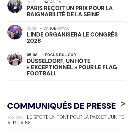
06.08
— NATATION
PARIS REÇOIT UN PRIX POUR LA
BAIGNABILITÉ DE LA SEINE
06.08
— CANOË-KAYAK
L'INDE ORGANISERA LE CONGRÈS
2028
05.08
— FOCUS DU JOUR
DÜSSELDORF, UN HÔTE
« EXCEPTIONNEL » POUR LE FLAG
FOOTBALL
05.08
— LUGE
LE RÊVE DE VOIR LA LUGE ALPINE
<
>
COMMUNIQUÉS DE PRESSE
AUX JO « N'EST PAS FINI »
LE SPORT, UN PONT POUR LA PAIX ET L’UNITÉ
06.04.2026
05.08
— TIR À L'ARC
AFRICAINE
DES MONDIAUX À BRISBANE SUR LA
ROUTE DES JO 2032