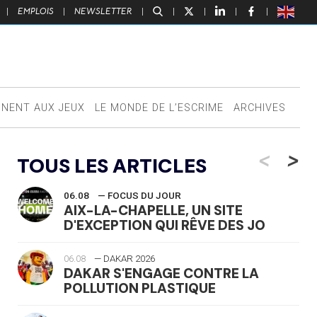
|
EMPLOIS
|
NEWSLETTER
|
|
|
|
|
NNENT AUX JEUX
LE MONDE DE L’ESCRIME
ARCHIVES
<
>
TOUS LES ARTICLES
06.08
— FOCUS DU JOUR
AIX-LA-CHAPELLE, UN SITE
D'EXCEPTION QUI RÊVE DES JO
06.08
— DAKAR 2026
DAKAR S'ENGAGE CONTRE LA
POLLUTION PLASTIQUE