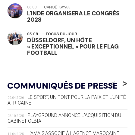
06.08
— CANOË-KAYAK
L'INDE ORGANISERA LE CONGRÈS
2028
05.08
— FOCUS DU JOUR
DÜSSELDORF, UN HÔTE
« EXCEPTIONNEL » POUR LE FLAG
FOOTBALL
05.08
— LUGE
LE RÊVE DE VOIR LA LUGE ALPINE
<
>
COMMUNIQUÉS DE PRESSE
AUX JO « N'EST PAS FINI »
LE SPORT, UN PONT POUR LA PAIX ET L’UNITÉ
06.04.2026
05.08
— TIR À L'ARC
AFRICAINE
DES MONDIAUX À BRISBANE SUR LA
ROUTE DES JO 2032
PLAYGROUND ANNONCE L’ACQUISITION DU
02.10.2025
CABINET OLBIA
05.08
— ALPES FRANÇAISES 2030
LE VILLAGE OLYMPIQUE DES ARAVIS
L’AMA S’ASSOCIE À L’AGENCE MAROCAINE
17.04.2025