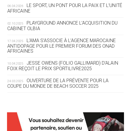
LE SPORT, UN PONT POUR LA PAIX ET L’UNITÉ
06.04.2026
05.08
— TIR À L'ARC
AFRICAINE
DES MONDIAUX À BRISBANE SUR LA
ROUTE DES JO 2032
PLAYGROUND ANNONCE L’ACQUISITION DU
02.10.2025
CABINET OLBIA
05.08
— ALPES FRANÇAISES 2030
LE VILLAGE OLYMPIQUE DES ARAVIS
L’AMA S’ASSOCIE À L’AGENCE MAROCAINE
17.04.2025
SE DESSINE
ANTIDOPAGE POUR LE PREMIER FORUM DES ONAD
AFRICAINES
04.08
— FOCUS DU JOUR
JESSE OWENS (FOLIO GALLIMARD) D’ALAIN
10.04.2025
LE COJOP A TROUVÉ SON VILLAGE
FOIX REÇOIT LE PRIX SPORTILIVRE2025
OLYMPIQUE LYONNAIS
OUVERTURE DE LA PRÉVENTE POUR LA
24.03.2025
COUPE DU MONDE DE BEACH SOCCER 2025
04.08
— ALLEMAGNE
« L'ALLEMAGNE PEUT DÉMONTRER
COMMENT ORGANISER DES JO
RESPONSABLES »
L’AMA FÉLICITE RICHARD POUND ET VALÉRIE
24.03.2025
FOURNEYRON, RÉCOMPENSÉS DE L’ORDRE OLYMPIQUE
L’AMA RECHERCHE DES HÔTES POUR LES
13.03.2025
04.08
— ESCRIME
RÉUNIONS DU CONSEIL DE FONDATION ET DU COMITÉ
LA FIE LANCE LES GRANDES