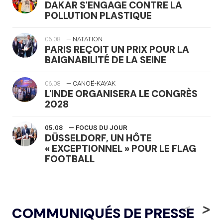
DAKAR S'ENGAGE CONTRE LA
POLLUTION PLASTIQUE
06.08
— NATATION
PARIS REÇOIT UN PRIX POUR LA
BAIGNABILITÉ DE LA SEINE
06.08
— CANOË-KAYAK
L'INDE ORGANISERA LE CONGRÈS
2028
05.08
— FOCUS DU JOUR
DÜSSELDORF, UN HÔTE
« EXCEPTIONNEL » POUR LE FLAG
FOOTBALL
05.08
— LUGE
LE RÊVE DE VOIR LA LUGE ALPINE
<
>
COMMUNIQUÉS DE PRESSE
AUX JO « N'EST PAS FINI »