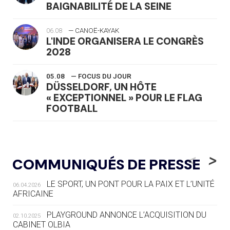
BAIGNABILITÉ DE LA SEINE
06.08
— CANOË-KAYAK
L'INDE ORGANISERA LE CONGRÈS
2028
05.08
— FOCUS DU JOUR
DÜSSELDORF, UN HÔTE
« EXCEPTIONNEL » POUR LE FLAG
FOOTBALL
05.08
— LUGE
LE RÊVE DE VOIR LA LUGE ALPINE
<
>
COMMUNIQUÉS DE PRESSE
AUX JO « N'EST PAS FINI »
LE SPORT, UN PONT POUR LA PAIX ET L’UNITÉ
06.04.2026
05.08
— TIR À L'ARC
AFRICAINE
DES MONDIAUX À BRISBANE SUR LA
ROUTE DES JO 2032
PLAYGROUND ANNONCE L’ACQUISITION DU
02.10.2025
CABINET OLBIA