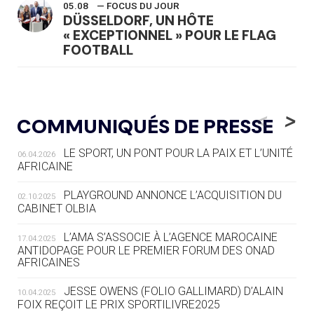
05.08
— FOCUS DU JOUR
DÜSSELDORF, UN HÔTE
« EXCEPTIONNEL » POUR LE FLAG
FOOTBALL
05.08
— LUGE
LE RÊVE DE VOIR LA LUGE ALPINE
<
>
COMMUNIQUÉS DE PRESSE
AUX JO « N'EST PAS FINI »
LE SPORT, UN PONT POUR LA PAIX ET L’UNITÉ
06.04.2026
05.08
— TIR À L'ARC
AFRICAINE
DES MONDIAUX À BRISBANE SUR LA
ROUTE DES JO 2032
PLAYGROUND ANNONCE L’ACQUISITION DU
02.10.2025
CABINET OLBIA
05.08
— ALPES FRANÇAISES 2030
LE VILLAGE OLYMPIQUE DES ARAVIS
L’AMA S’ASSOCIE À L’AGENCE MAROCAINE
17.04.2025
SE DESSINE
ANTIDOPAGE POUR LE PREMIER FORUM DES ONAD
AFRICAINES
04.08
— FOCUS DU JOUR
JESSE OWENS (FOLIO GALLIMARD) D’ALAIN
10.04.2025
LE COJOP A TROUVÉ SON VILLAGE
FOIX REÇOIT LE PRIX SPORTILIVRE2025
OLYMPIQUE LYONNAIS