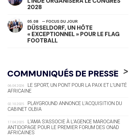
L'INDE ORGANISERA LE CONGRÈS
2028
05.08
— FOCUS DU JOUR
DÜSSELDORF, UN HÔTE
« EXCEPTIONNEL » POUR LE FLAG
FOOTBALL
05.08
— LUGE
LE RÊVE DE VOIR LA LUGE ALPINE
<
>
COMMUNIQUÉS DE PRESSE
AUX JO « N'EST PAS FINI »
LE SPORT, UN PONT POUR LA PAIX ET L’UNITÉ
06.04.2026
05.08
— TIR À L'ARC
AFRICAINE
DES MONDIAUX À BRISBANE SUR LA
ROUTE DES JO 2032
PLAYGROUND ANNONCE L’ACQUISITION DU
02.10.2025
CABINET OLBIA
05.08
— ALPES FRANÇAISES 2030
LE VILLAGE OLYMPIQUE DES ARAVIS
L’AMA S’ASSOCIE À L’AGENCE MAROCAINE
17.04.2025
SE DESSINE
ANTIDOPAGE POUR LE PREMIER FORUM DES ONAD
AFRICAINES