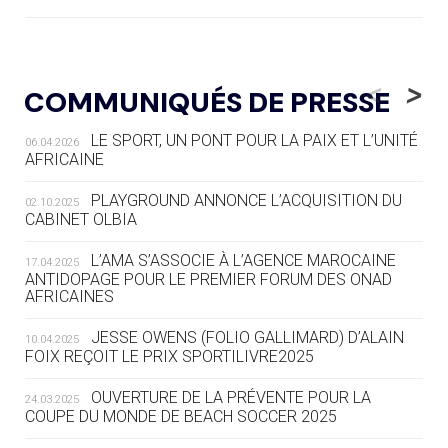
05.08
— LUGE
LE RÊVE DE VOIR LA LUGE ALPINE
<
>
COMMUNIQUÉS DE PRESSE
AUX JO « N'EST PAS FINI »
LE SPORT, UN PONT POUR LA PAIX ET L’UNITÉ
06.04.2026
05.08
— TIR À L'ARC
AFRICAINE
DES MONDIAUX À BRISBANE SUR LA
ROUTE DES JO 2032
PLAYGROUND ANNONCE L’ACQUISITION DU
02.10.2025
CABINET OLBIA
05.08
— ALPES FRANÇAISES 2030
LE VILLAGE OLYMPIQUE DES ARAVIS
L’AMA S’ASSOCIE À L’AGENCE MAROCAINE
17.04.2025
SE DESSINE
ANTIDOPAGE POUR LE PREMIER FORUM DES ONAD
AFRICAINES
04.08
— FOCUS DU JOUR
JESSE OWENS (FOLIO GALLIMARD) D’ALAIN
10.04.2025
LE COJOP A TROUVÉ SON VILLAGE
FOIX REÇOIT LE PRIX SPORTILIVRE2025
OLYMPIQUE LYONNAIS
OUVERTURE DE LA PRÉVENTE POUR LA
24.03.2025
COUPE DU MONDE DE BEACH SOCCER 2025
04.08
— ALLEMAGNE
« L'ALLEMAGNE PEUT DÉMONTRER