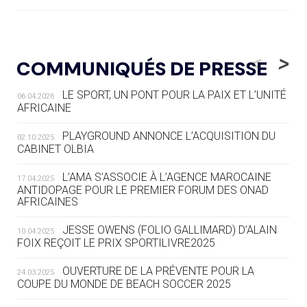
05.08
— LUGE
LE RÊVE DE VOIR LA LUGE ALPINE
<
>
COMMUNIQUÉS DE PRESSE
AUX JO « N'EST PAS FINI »
LE SPORT, UN PONT POUR LA PAIX ET L’UNITÉ
06.04.2026
05.08
— TIR À L'ARC
AFRICAINE
DES MONDIAUX À BRISBANE SUR LA
ROUTE DES JO 2032
PLAYGROUND ANNONCE L’ACQUISITION DU
02.10.2025
CABINET OLBIA
05.08
— ALPES FRANÇAISES 2030
LE VILLAGE OLYMPIQUE DES ARAVIS
L’AMA S’ASSOCIE À L’AGENCE MAROCAINE
17.04.2025
SE DESSINE
ANTIDOPAGE POUR LE PREMIER FORUM DES ONAD
AFRICAINES
04.08
— FOCUS DU JOUR
JESSE OWENS (FOLIO GALLIMARD) D’ALAIN
10.04.2025
LE COJOP A TROUVÉ SON VILLAGE
FOIX REÇOIT LE PRIX SPORTILIVRE2025
OLYMPIQUE LYONNAIS
OUVERTURE DE LA PRÉVENTE POUR LA
24.03.2025
COUPE DU MONDE DE BEACH SOCCER 2025
04.08
— ALLEMAGNE
« L'ALLEMAGNE PEUT DÉMONTRER