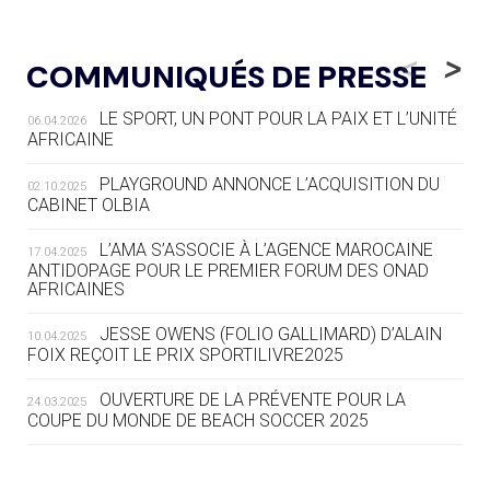
05.08
— LUGE
LE RÊVE DE VOIR LA LUGE ALPINE
<
>
COMMUNIQUÉS DE PRESSE
AUX JO « N'EST PAS FINI »
LE SPORT, UN PONT POUR LA PAIX ET L’UNITÉ
06.04.2026
05.08
— TIR À L'ARC
AFRICAINE
DES MONDIAUX À BRISBANE SUR LA
ROUTE DES JO 2032
PLAYGROUND ANNONCE L’ACQUISITION DU
02.10.2025
CABINET OLBIA
05.08
— ALPES FRANÇAISES 2030
LE VILLAGE OLYMPIQUE DES ARAVIS
L’AMA S’ASSOCIE À L’AGENCE MAROCAINE
17.04.2025
SE DESSINE
ANTIDOPAGE POUR LE PREMIER FORUM DES ONAD
AFRICAINES
04.08
— FOCUS DU JOUR
JESSE OWENS (FOLIO GALLIMARD) D’ALAIN
10.04.2025
LE COJOP A TROUVÉ SON VILLAGE
FOIX REÇOIT LE PRIX SPORTILIVRE2025
OLYMPIQUE LYONNAIS
OUVERTURE DE LA PRÉVENTE POUR LA
24.03.2025
COUPE DU MONDE DE BEACH SOCCER 2025
04.08
— ALLEMAGNE
« L'ALLEMAGNE PEUT DÉMONTRER
COMMENT ORGANISER DES JO
RESPONSABLES »
L’AMA FÉLICITE RICHARD POUND ET VALÉRIE
24.03.2025