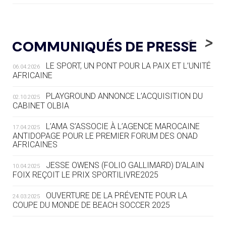
05.08
— LUGE
LE RÊVE DE VOIR LA LUGE ALPINE
<
>
COMMUNIQUÉS DE PRESSE
AUX JO « N'EST PAS FINI »
LE SPORT, UN PONT POUR LA PAIX ET L’UNITÉ
06.04.2026
05.08
— TIR À L'ARC
AFRICAINE
DES MONDIAUX À BRISBANE SUR LA
ROUTE DES JO 2032
PLAYGROUND ANNONCE L’ACQUISITION DU
02.10.2025
CABINET OLBIA
05.08
— ALPES FRANÇAISES 2030
LE VILLAGE OLYMPIQUE DES ARAVIS
L’AMA S’ASSOCIE À L’AGENCE MAROCAINE
17.04.2025
SE DESSINE
ANTIDOPAGE POUR LE PREMIER FORUM DES ONAD
AFRICAINES
04.08
— FOCUS DU JOUR
JESSE OWENS (FOLIO GALLIMARD) D’ALAIN
10.04.2025
LE COJOP A TROUVÉ SON VILLAGE
FOIX REÇOIT LE PRIX SPORTILIVRE2025
OLYMPIQUE LYONNAIS
OUVERTURE DE LA PRÉVENTE POUR LA
24.03.2025
COUPE DU MONDE DE BEACH SOCCER 2025
04.08
— ALLEMAGNE
« L'ALLEMAGNE PEUT DÉMONTRER
COMMENT ORGANISER DES JO