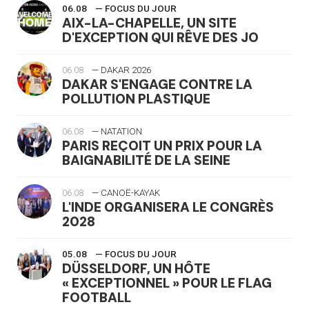
06.08
— FOCUS DU JOUR
AIX-LA-CHAPELLE, UN SITE
D'EXCEPTION QUI RÊVE DES JO
06.08
— DAKAR 2026
DAKAR S'ENGAGE CONTRE LA
POLLUTION PLASTIQUE
06.08
— NATATION
PARIS REÇOIT UN PRIX POUR LA
BAIGNABILITÉ DE LA SEINE
06.08
— CANOË-KAYAK
L'INDE ORGANISERA LE CONGRÈS
2028
05.08
— FOCUS DU JOUR
DÜSSELDORF, UN HÔTE
« EXCEPTIONNEL » POUR LE FLAG
FOOTBALL