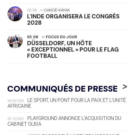
06.08
— CANOË-KAYAK
L'INDE ORGANISERA LE CONGRÈS
2028
05.08
— FOCUS DU JOUR
DÜSSELDORF, UN HÔTE
« EXCEPTIONNEL » POUR LE FLAG
FOOTBALL
05.08
— LUGE
LE RÊVE DE VOIR LA LUGE ALPINE
<
>
COMMUNIQUÉS DE PRESSE
AUX JO « N'EST PAS FINI »
LE SPORT, UN PONT POUR LA PAIX ET L’UNITÉ
06.04.2026
05.08
— TIR À L'ARC
AFRICAINE
DES MONDIAUX À BRISBANE SUR LA
ROUTE DES JO 2032
PLAYGROUND ANNONCE L’ACQUISITION DU
02.10.2025
CABINET OLBIA
05.08
— ALPES FRANÇAISES 2030