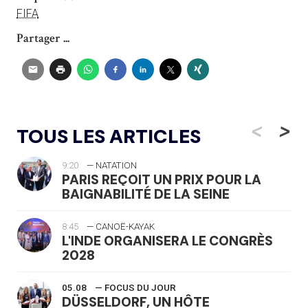
FIFA
Partager ...
<
>
TOUS LES ARTICLES
9:20
— NATATION
PARIS REÇOIT UN PRIX POUR LA
BAIGNABILITÉ DE LA SEINE
8:45
— CANOË-KAYAK
L'INDE ORGANISERA LE CONGRÈS
2028
05.08
— FOCUS DU JOUR
DÜSSELDORF, UN HÔTE