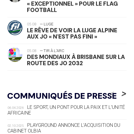
« EXCEPTIONNEL » POUR LE FLAG
FOOTBALL
05.08
— LUGE
LE RÊVE DE VOIR LA LUGE ALPINE
AUX JO « N'EST PAS FINI »
05.08
— TIR À L'ARC
DES MONDIAUX À BRISBANE SUR LA
ROUTE DES JO 2032
05.08
— ALPES FRANÇAISES 2030
LE VILLAGE OLYMPIQUE DES ARAVIS
<
>
COMMUNIQUÉS DE PRESSE
SE DESSINE
LE SPORT, UN PONT POUR LA PAIX ET L’UNITÉ
06.04.2026
04.08
— FOCUS DU JOUR
AFRICAINE
LE COJOP A TROUVÉ SON VILLAGE
OLYMPIQUE LYONNAIS
PLAYGROUND ANNONCE L’ACQUISITION DU
02.10.2025
CABINET OLBIA