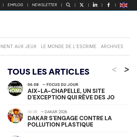
|
EMPLOIS
|
NEWSLETTER
|
|
|
|
|
NNENT AUX JEUX
LE MONDE DE L’ESCRIME
ARCHIVES
<
>
TOUS LES ARTICLES
06.08
— FOCUS DU JOUR
AIX-LA-CHAPELLE, UN SITE
D'EXCEPTION QUI RÊVE DES JO
06.08
— DAKAR 2026
DAKAR S'ENGAGE CONTRE LA
POLLUTION PLASTIQUE