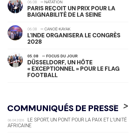
06.08
— NATATION
PARIS REÇOIT UN PRIX POUR LA
BAIGNABILITÉ DE LA SEINE
06.08
— CANOË-KAYAK
L'INDE ORGANISERA LE CONGRÈS
2028
05.08
— FOCUS DU JOUR
DÜSSELDORF, UN HÔTE
« EXCEPTIONNEL » POUR LE FLAG
FOOTBALL
05.08
— LUGE
LE RÊVE DE VOIR LA LUGE ALPINE
<
>
COMMUNIQUÉS DE PRESSE
AUX JO « N'EST PAS FINI »
LE SPORT, UN PONT POUR LA PAIX ET L’UNITÉ
06.04.2026
05.08
— TIR À L'ARC
AFRICAINE
DES MONDIAUX À BRISBANE SUR LA
ROUTE DES JO 2032