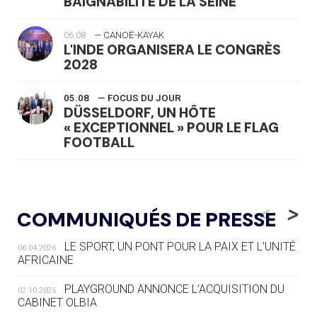
BAIGNABILITÉ DE LA SEINE
06.08
— CANOË-KAYAK
L'INDE ORGANISERA LE CONGRÈS
2028
05.08
— FOCUS DU JOUR
DÜSSELDORF, UN HÔTE
« EXCEPTIONNEL » POUR LE FLAG
FOOTBALL
05.08
— LUGE
LE RÊVE DE VOIR LA LUGE ALPINE
<
>
COMMUNIQUÉS DE PRESSE
AUX JO « N'EST PAS FINI »
LE SPORT, UN PONT POUR LA PAIX ET L’UNITÉ
06.04.2026
05.08
— TIR À L'ARC
AFRICAINE
DES MONDIAUX À BRISBANE SUR LA
ROUTE DES JO 2032
PLAYGROUND ANNONCE L’ACQUISITION DU
02.10.2025
CABINET OLBIA
05.08
— ALPES FRANÇAISES 2030