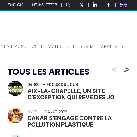
|
EMPLOIS
|
NEWSLETTER
|
|
|
|
|
NNENT AUX JEUX
LE MONDE DE L’ESCRIME
ARCHIVES
<
>
TOUS LES ARTICLES
06.08
— FOCUS DU JOUR
AIX-LA-CHAPELLE, UN SITE
D'EXCEPTION QUI RÊVE DES JO
06.08
— DAKAR 2026
DAKAR S'ENGAGE CONTRE LA
POLLUTION PLASTIQUE