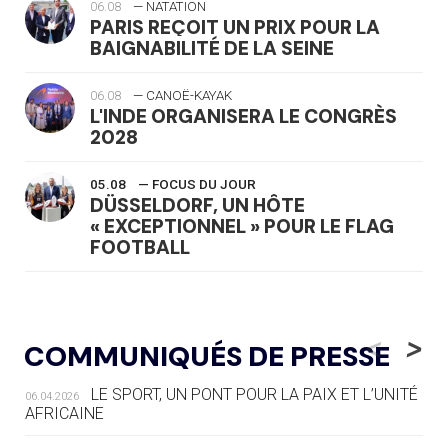
06.08
— NATATION
PARIS REÇOIT UN PRIX POUR LA
BAIGNABILITÉ DE LA SEINE
06.08
— CANOË-KAYAK
L'INDE ORGANISERA LE CONGRÈS
2028
05.08
— FOCUS DU JOUR
DÜSSELDORF, UN HÔTE
« EXCEPTIONNEL » POUR LE FLAG
FOOTBALL
05.08
— LUGE
LE RÊVE DE VOIR LA LUGE ALPINE
<
>
COMMUNIQUÉS DE PRESSE
AUX JO « N'EST PAS FINI »
LE SPORT, UN PONT POUR LA PAIX ET L’UNITÉ
06.04.2026
05.08
— TIR À L'ARC
AFRICAINE
DES MONDIAUX À BRISBANE SUR LA
ROUTE DES JO 2032