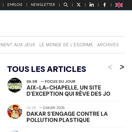
|
EMPLOIS
|
NEWSLETTER
|
|
|
|
|
NNENT AUX JEUX
LE MONDE DE L’ESCRIME
ARCHIVES
<
>
TOUS LES ARTICLES
06.08
— FOCUS DU JOUR
AIX-LA-CHAPELLE, UN SITE
D'EXCEPTION QUI RÊVE DES JO
06.08
— DAKAR 2026
DAKAR S'ENGAGE CONTRE LA
POLLUTION PLASTIQUE