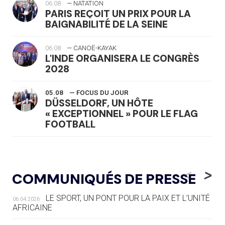
06.08
— NATATION
PARIS REÇOIT UN PRIX POUR LA
BAIGNABILITÉ DE LA SEINE
06.08
— CANOË-KAYAK
L'INDE ORGANISERA LE CONGRÈS
2028
05.08
— FOCUS DU JOUR
DÜSSELDORF, UN HÔTE
« EXCEPTIONNEL » POUR LE FLAG
FOOTBALL
05.08
— LUGE
LE RÊVE DE VOIR LA LUGE ALPINE
<
>
COMMUNIQUÉS DE PRESSE
AUX JO « N'EST PAS FINI »
LE SPORT, UN PONT POUR LA PAIX ET L’UNITÉ
06.04.2026
05.08
— TIR À L'ARC
AFRICAINE
DES MONDIAUX À BRISBANE SUR LA
ROUTE DES JO 2032