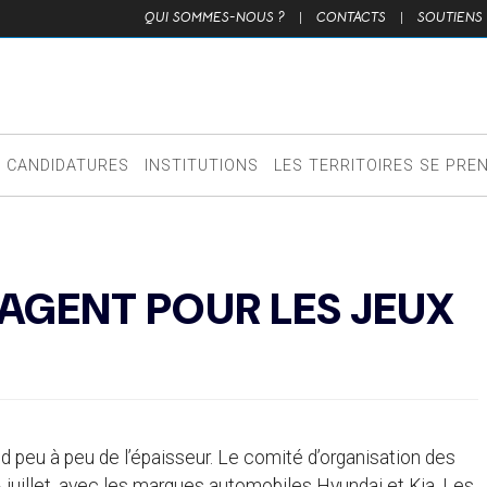
QUI SOMMES-NOUS ?
|
CONTACTS
|
SOUTIENS
CANDIDATURES
INSTITUTIONS
LES TERRITOIRES SE PRE
GAGENT POUR LES JEUX
eu à peu de l’épaisseur. Le comité d’organisation des
3 juillet, avec les marques automobiles Hyundai et Kia. Les