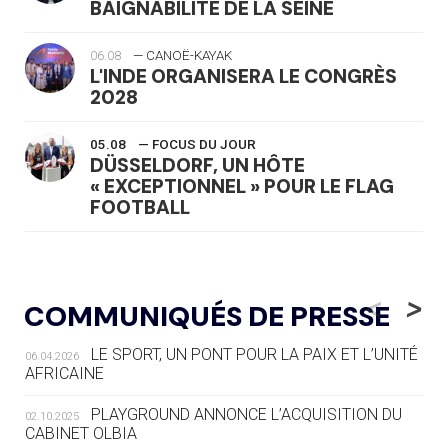
BAIGNABILITÉ DE LA SEINE
06.08
— CANOË-KAYAK
L'INDE ORGANISERA LE CONGRÈS
2028
05.08
— FOCUS DU JOUR
DÜSSELDORF, UN HÔTE
« EXCEPTIONNEL » POUR LE FLAG
FOOTBALL
05.08
— LUGE
LE RÊVE DE VOIR LA LUGE ALPINE
<
>
COMMUNIQUÉS DE PRESSE
AUX JO « N'EST PAS FINI »
LE SPORT, UN PONT POUR LA PAIX ET L’UNITÉ
06.04.2026
05.08
— TIR À L'ARC
AFRICAINE
DES MONDIAUX À BRISBANE SUR LA
ROUTE DES JO 2032
PLAYGROUND ANNONCE L’ACQUISITION DU
02.10.2025
CABINET OLBIA