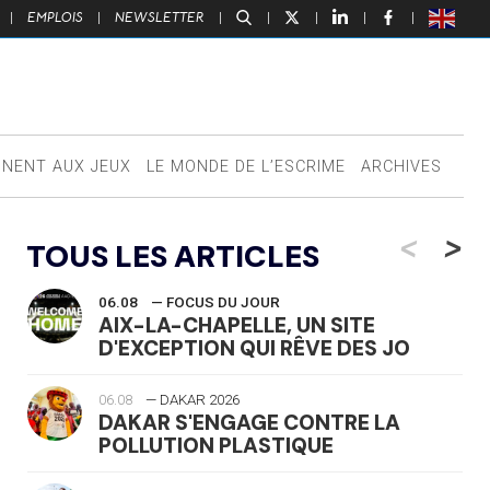
|
EMPLOIS
|
NEWSLETTER
|
|
|
|
|
NNENT AUX JEUX
LE MONDE DE L’ESCRIME
ARCHIVES
<
>
TOUS LES ARTICLES
06.08
— FOCUS DU JOUR
AIX-LA-CHAPELLE, UN SITE
D'EXCEPTION QUI RÊVE DES JO
06.08
— DAKAR 2026
DAKAR S'ENGAGE CONTRE LA
POLLUTION PLASTIQUE