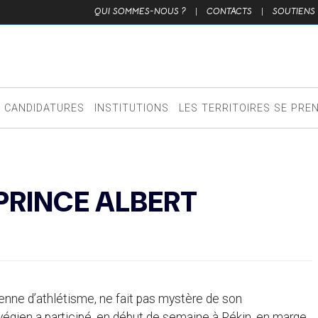
QUI SOMMES-NOUS ?
|
CONTACTS
|
SOUTIENS
CANDIDATURES
INSTITUTIONS
LES TERRITOIRES SE PRE
PRINCE ALBERT
enne d’athlétisme, ne fait pas mystère de son
égien a participé, en début de semaine à Pékin, en marge