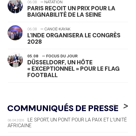
06.08
— NATATION
PARIS REÇOIT UN PRIX POUR LA
BAIGNABILITÉ DE LA SEINE
06.08
— CANOË-KAYAK
L'INDE ORGANISERA LE CONGRÈS
2028
05.08
— FOCUS DU JOUR
DÜSSELDORF, UN HÔTE
« EXCEPTIONNEL » POUR LE FLAG
FOOTBALL
05.08
— LUGE
LE RÊVE DE VOIR LA LUGE ALPINE
<
>
COMMUNIQUÉS DE PRESSE
AUX JO « N'EST PAS FINI »
LE SPORT, UN PONT POUR LA PAIX ET L’UNITÉ
06.04.2026
05.08
— TIR À L'ARC
AFRICAINE
DES MONDIAUX À BRISBANE SUR LA
ROUTE DES JO 2032