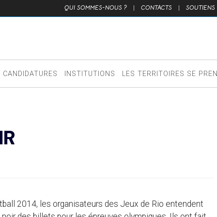
QUI SOMMES-NOUS ?
|
CONTACTS
|
SOUTIENS
CANDIDATURES
INSTITUTIONS
LES TERRITOIRES SE PRE
IR
ball 2014, les organisateurs des Jeux de Rio entendent
oir des billets pour les épreuves olympiques. Ils ont fait