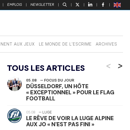
|
EMPLOIS
|
NEWSLETTER
|
|
|
|
|
NNENT AUX JEUX
LE MONDE DE L’ESCRIME
ARCHIVES
<
>
TOUS LES ARTICLES
05.08
— FOCUS DU JOUR
DÜSSELDORF, UN HÔTE
« EXCEPTIONNEL » POUR LE FLAG
FOOTBALL
05.08
— LUGE
LE RÊVE DE VOIR LA LUGE ALPINE
AUX JO « N'EST PAS FINI »