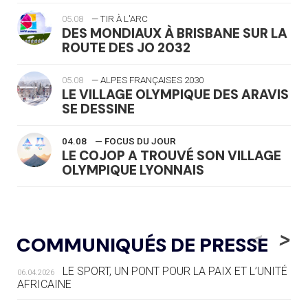
05.08
— TIR À L'ARC
DES MONDIAUX À BRISBANE SUR LA
ROUTE DES JO 2032
05.08
— ALPES FRANÇAISES 2030
LE VILLAGE OLYMPIQUE DES ARAVIS
SE DESSINE
04.08
— FOCUS DU JOUR
LE COJOP A TROUVÉ SON VILLAGE
OLYMPIQUE LYONNAIS
04.08
— ALLEMAGNE
« L'ALLEMAGNE PEUT DÉMONTRER
<
>
COMMUNIQUÉS DE PRESSE
COMMENT ORGANISER DES JO
RESPONSABLES »
LE SPORT, UN PONT POUR LA PAIX ET L’UNITÉ
06.04.2026
AFRICAINE
04.08
— ESCRIME
LA FIE LANCE LES GRANDES