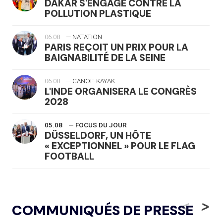
DAKAR S'ENGAGE CONTRE LA
POLLUTION PLASTIQUE
06.08
— NATATION
PARIS REÇOIT UN PRIX POUR LA
BAIGNABILITÉ DE LA SEINE
06.08
— CANOË-KAYAK
L'INDE ORGANISERA LE CONGRÈS
2028
05.08
— FOCUS DU JOUR
DÜSSELDORF, UN HÔTE
« EXCEPTIONNEL » POUR LE FLAG
FOOTBALL
05.08
— LUGE
LE RÊVE DE VOIR LA LUGE ALPINE
<
>
COMMUNIQUÉS DE PRESSE
AUX JO « N'EST PAS FINI »