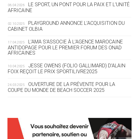
LE SPORT, UN PONT POUR LA PAIX ET L’UNITÉ
06.04.2026
05.08
— TIR À L'ARC
AFRICAINE
DES MONDIAUX À BRISBANE SUR LA
ROUTE DES JO 2032
PLAYGROUND ANNONCE L’ACQUISITION DU
02.10.2025
CABINET OLBIA
05.08
— ALPES FRANÇAISES 2030
LE VILLAGE OLYMPIQUE DES ARAVIS
L’AMA S’ASSOCIE À L’AGENCE MAROCAINE
17.04.2025
SE DESSINE
ANTIDOPAGE POUR LE PREMIER FORUM DES ONAD
AFRICAINES
04.08
— FOCUS DU JOUR
JESSE OWENS (FOLIO GALLIMARD) D’ALAIN
10.04.2025
LE COJOP A TROUVÉ SON VILLAGE
FOIX REÇOIT LE PRIX SPORTILIVRE2025
OLYMPIQUE LYONNAIS
OUVERTURE DE LA PRÉVENTE POUR LA
24.03.2025
COUPE DU MONDE DE BEACH SOCCER 2025
04.08
— ALLEMAGNE
« L'ALLEMAGNE PEUT DÉMONTRER
COMMENT ORGANISER DES JO
RESPONSABLES »
L’AMA FÉLICITE RICHARD POUND ET VALÉRIE
24.03.2025
FOURNEYRON, RÉCOMPENSÉS DE L’ORDRE OLYMPIQUE
L’AMA RECHERCHE DES HÔTES POUR LES
13.03.2025
04.08
— ESCRIME
RÉUNIONS DU CONSEIL DE FONDATION ET DU COMITÉ
LA FIE LANCE LES GRANDES
EXÉCUTIF