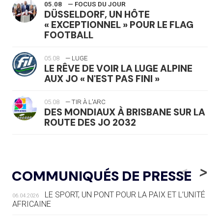
05.08
— FOCUS DU JOUR
DÜSSELDORF, UN HÔTE
« EXCEPTIONNEL » POUR LE FLAG
FOOTBALL
05.08
— LUGE
LE RÊVE DE VOIR LA LUGE ALPINE
AUX JO « N'EST PAS FINI »
05.08
— TIR À L'ARC
DES MONDIAUX À BRISBANE SUR LA
ROUTE DES JO 2032
05.08
— ALPES FRANÇAISES 2030
LE VILLAGE OLYMPIQUE DES ARAVIS
<
>
COMMUNIQUÉS DE PRESSE
SE DESSINE
LE SPORT, UN PONT POUR LA PAIX ET L’UNITÉ
06.04.2026
04.08
— FOCUS DU JOUR
AFRICAINE
LE COJOP A TROUVÉ SON VILLAGE
OLYMPIQUE LYONNAIS