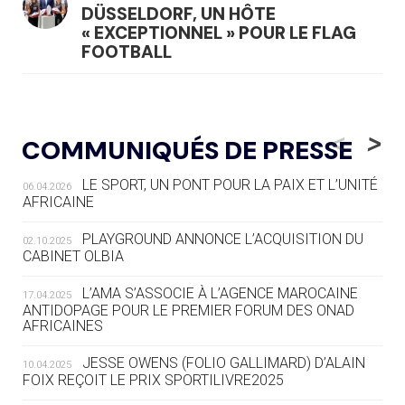
DÜSSELDORF, UN HÔTE
« EXCEPTIONNEL » POUR LE FLAG
FOOTBALL
05.08
— LUGE
LE RÊVE DE VOIR LA LUGE ALPINE
<
>
COMMUNIQUÉS DE PRESSE
AUX JO « N'EST PAS FINI »
LE SPORT, UN PONT POUR LA PAIX ET L’UNITÉ
06.04.2026
05.08
— TIR À L'ARC
AFRICAINE
DES MONDIAUX À BRISBANE SUR LA
ROUTE DES JO 2032
PLAYGROUND ANNONCE L’ACQUISITION DU
02.10.2025
CABINET OLBIA
05.08
— ALPES FRANÇAISES 2030
LE VILLAGE OLYMPIQUE DES ARAVIS
L’AMA S’ASSOCIE À L’AGENCE MAROCAINE
17.04.2025
SE DESSINE
ANTIDOPAGE POUR LE PREMIER FORUM DES ONAD
AFRICAINES
04.08
— FOCUS DU JOUR
JESSE OWENS (FOLIO GALLIMARD) D’ALAIN
10.04.2025
LE COJOP A TROUVÉ SON VILLAGE
FOIX REÇOIT LE PRIX SPORTILIVRE2025
OLYMPIQUE LYONNAIS