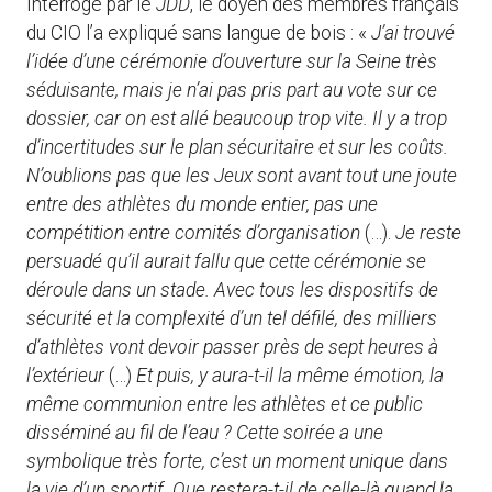
Interrogé par le
JDD
, le doyen des membres français
du CIO l’a expliqué sans langue de bois : «
J’ai trouvé
l’idée d’une cérémonie d’ouverture sur la Seine très
séduisante, mais je n’ai pas pris part au vote sur ce
dossier, car on est allé beaucoup trop vite. Il y a trop
d’incertitudes sur le plan sécuritaire et sur les coûts.
N’oublions pas que les Jeux sont avant tout une joute
entre des athlètes du monde entier, pas une
compétition entre comités d’organisation
(…).
Je reste
persuadé qu’il aurait fallu que cette cérémonie se
déroule dans un stade. Avec tous les dispositifs de
sécurité et la complexité d’un tel défilé, des milliers
d’athlètes vont devoir passer près de sept heures à
l’extérieur
(…)
Et puis, y aura-t-il la même émotion, la
même communion entre les athlètes et ce public
disséminé au fil de l’eau ? Cette soirée a une
symbolique très forte, c’est un moment unique dans
la vie d’un sportif. Que restera-t-il de celle-là quand la