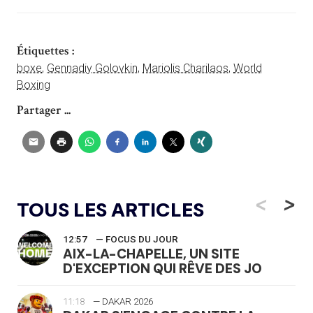
Étiquettes :
boxe
,
Gennadiy Golovkin
,
Mariolis Charilaos
,
World
Boxing
Partager ...
<
>
TOUS LES ARTICLES
12:57
— FOCUS DU JOUR
AIX-LA-CHAPELLE, UN SITE
D'EXCEPTION QUI RÊVE DES JO
11:18
— DAKAR 2026