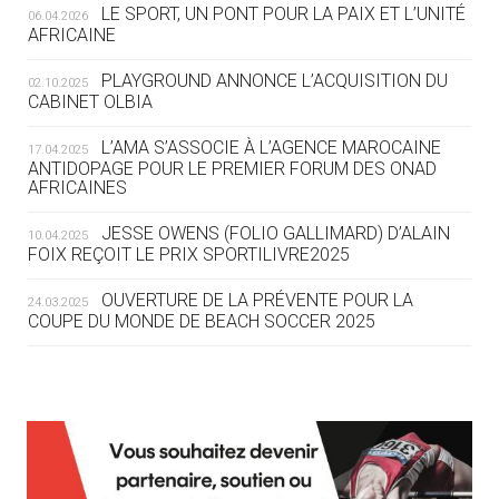
LE SPORT, UN PONT POUR LA PAIX ET L’UNITÉ
06.04.2026
05.08
— TIR À L'ARC
AFRICAINE
DES MONDIAUX À BRISBANE SUR LA
ROUTE DES JO 2032
PLAYGROUND ANNONCE L’ACQUISITION DU
02.10.2025
CABINET OLBIA
05.08
— ALPES FRANÇAISES 2030
LE VILLAGE OLYMPIQUE DES ARAVIS
L’AMA S’ASSOCIE À L’AGENCE MAROCAINE
17.04.2025
SE DESSINE
ANTIDOPAGE POUR LE PREMIER FORUM DES ONAD
AFRICAINES
04.08
— FOCUS DU JOUR
JESSE OWENS (FOLIO GALLIMARD) D’ALAIN
10.04.2025
LE COJOP A TROUVÉ SON VILLAGE
FOIX REÇOIT LE PRIX SPORTILIVRE2025
OLYMPIQUE LYONNAIS
OUVERTURE DE LA PRÉVENTE POUR LA
24.03.2025
COUPE DU MONDE DE BEACH SOCCER 2025
04.08
— ALLEMAGNE
« L'ALLEMAGNE PEUT DÉMONTRER
COMMENT ORGANISER DES JO
RESPONSABLES »
L’AMA FÉLICITE RICHARD POUND ET VALÉRIE
24.03.2025
FOURNEYRON, RÉCOMPENSÉS DE L’ORDRE OLYMPIQUE
L’AMA RECHERCHE DES HÔTES POUR LES
13.03.2025
04.08
— ESCRIME
RÉUNIONS DU CONSEIL DE FONDATION ET DU COMITÉ
LA FIE LANCE LES GRANDES
EXÉCUTIF