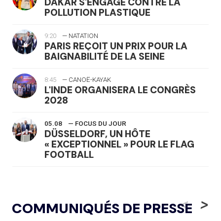
DAKAR S'ENGAGE CONTRE LA
POLLUTION PLASTIQUE
9:20
— NATATION
PARIS REÇOIT UN PRIX POUR LA
BAIGNABILITÉ DE LA SEINE
8:45
— CANOË-KAYAK
L'INDE ORGANISERA LE CONGRÈS
2028
05.08
— FOCUS DU JOUR
DÜSSELDORF, UN HÔTE
« EXCEPTIONNEL » POUR LE FLAG
FOOTBALL
05.08
— LUGE
LE RÊVE DE VOIR LA LUGE ALPINE
<
>
COMMUNIQUÉS DE PRESSE
AUX JO « N'EST PAS FINI »