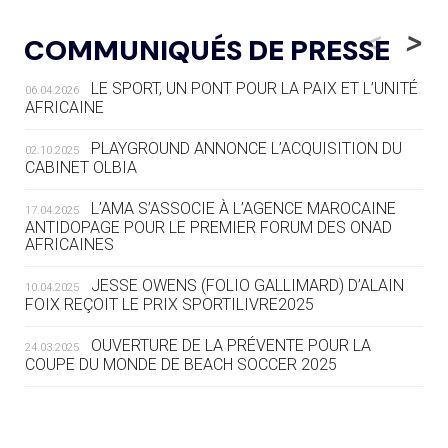
05.08
— LUGE
LE RÊVE DE VOIR LA LUGE ALPINE
<
>
COMMUNIQUÉS DE PRESSE
AUX JO « N'EST PAS FINI »
LE SPORT, UN PONT POUR LA PAIX ET L’UNITÉ
06.04.2026
05.08
— TIR À L'ARC
AFRICAINE
DES MONDIAUX À BRISBANE SUR LA
ROUTE DES JO 2032
PLAYGROUND ANNONCE L’ACQUISITION DU
02.10.2025
CABINET OLBIA
05.08
— ALPES FRANÇAISES 2030
LE VILLAGE OLYMPIQUE DES ARAVIS
L’AMA S’ASSOCIE À L’AGENCE MAROCAINE
17.04.2025
SE DESSINE
ANTIDOPAGE POUR LE PREMIER FORUM DES ONAD
AFRICAINES
04.08
— FOCUS DU JOUR
JESSE OWENS (FOLIO GALLIMARD) D’ALAIN
10.04.2025
LE COJOP A TROUVÉ SON VILLAGE
FOIX REÇOIT LE PRIX SPORTILIVRE2025
OLYMPIQUE LYONNAIS
OUVERTURE DE LA PRÉVENTE POUR LA
24.03.2025
COUPE DU MONDE DE BEACH SOCCER 2025
04.08
— ALLEMAGNE
« L'ALLEMAGNE PEUT DÉMONTRER
COMMENT ORGANISER DES JO
RESPONSABLES »
L’AMA FÉLICITE RICHARD POUND ET VALÉRIE
24.03.2025
FOURNEYRON, RÉCOMPENSÉS DE L’ORDRE OLYMPIQUE