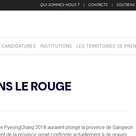
QUI SOMMES-NOUS ?
|
CONTACTS
|
SOUTIENS
CANDIDATURES
INSTITUTIONS
LES TERRITOIRES SE PRE
S LE ROUGE
r de PyeongChang 2018 auraient plongé la province de Gangwon
nt de la province serait confronté actuellement à de graves