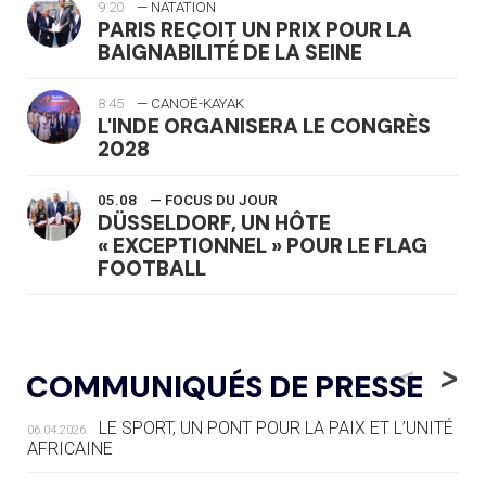
9:20
— NATATION
PARIS REÇOIT UN PRIX POUR LA
BAIGNABILITÉ DE LA SEINE
8:45
— CANOË-KAYAK
L'INDE ORGANISERA LE CONGRÈS
2028
05.08
— FOCUS DU JOUR
DÜSSELDORF, UN HÔTE
« EXCEPTIONNEL » POUR LE FLAG
FOOTBALL
05.08
— LUGE
LE RÊVE DE VOIR LA LUGE ALPINE
<
>
COMMUNIQUÉS DE PRESSE
AUX JO « N'EST PAS FINI »
LE SPORT, UN PONT POUR LA PAIX ET L’UNITÉ
06.04.2026
05.08
— TIR À L'ARC
AFRICAINE
DES MONDIAUX À BRISBANE SUR LA
ROUTE DES JO 2032