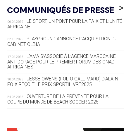
LE RÊVE DE VOIR LA LUGE ALPINE
<
>
COMMUNIQUÉS DE PRESSE
AUX JO « N'EST PAS FINI »
LE SPORT, UN PONT POUR LA PAIX ET L’UNITÉ
06.04.2026
05.08
— TIR À L'ARC
AFRICAINE
DES MONDIAUX À BRISBANE SUR LA
ROUTE DES JO 2032
PLAYGROUND ANNONCE L’ACQUISITION DU
02.10.2025
CABINET OLBIA
05.08
— ALPES FRANÇAISES 2030
LE VILLAGE OLYMPIQUE DES ARAVIS
L’AMA S’ASSOCIE À L’AGENCE MAROCAINE
17.04.2025
SE DESSINE
ANTIDOPAGE POUR LE PREMIER FORUM DES ONAD
AFRICAINES
04.08
— FOCUS DU JOUR
JESSE OWENS (FOLIO GALLIMARD) D’ALAIN
10.04.2025
LE COJOP A TROUVÉ SON VILLAGE
FOIX REÇOIT LE PRIX SPORTILIVRE2025
OLYMPIQUE LYONNAIS
OUVERTURE DE LA PRÉVENTE POUR LA
24.03.2025
COUPE DU MONDE DE BEACH SOCCER 2025
04.08
— ALLEMAGNE
« L'ALLEMAGNE PEUT DÉMONTRER
COMMENT ORGANISER DES JO
RESPONSABLES »
L’AMA FÉLICITE RICHARD POUND ET VALÉRIE
24.03.2025
FOURNEYRON, RÉCOMPENSÉS DE L’ORDRE OLYMPIQUE