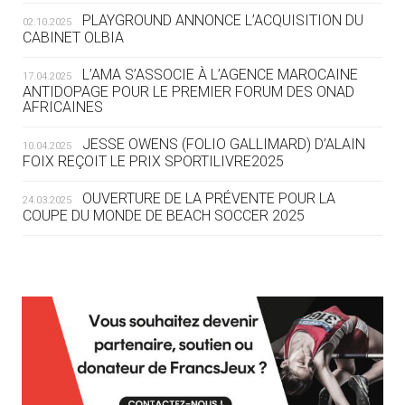
ROUTE DES JO 2032
PLAYGROUND ANNONCE L’ACQUISITION DU
02.10.2025
CABINET OLBIA
05.08
— ALPES FRANÇAISES 2030
LE VILLAGE OLYMPIQUE DES ARAVIS
L’AMA S’ASSOCIE À L’AGENCE MAROCAINE
17.04.2025
SE DESSINE
ANTIDOPAGE POUR LE PREMIER FORUM DES ONAD
AFRICAINES
04.08
— FOCUS DU JOUR
JESSE OWENS (FOLIO GALLIMARD) D’ALAIN
10.04.2025
LE COJOP A TROUVÉ SON VILLAGE
FOIX REÇOIT LE PRIX SPORTILIVRE2025
OLYMPIQUE LYONNAIS
OUVERTURE DE LA PRÉVENTE POUR LA
24.03.2025
COUPE DU MONDE DE BEACH SOCCER 2025
04.08
— ALLEMAGNE
« L'ALLEMAGNE PEUT DÉMONTRER
COMMENT ORGANISER DES JO
RESPONSABLES »
L’AMA FÉLICITE RICHARD POUND ET VALÉRIE
24.03.2025
FOURNEYRON, RÉCOMPENSÉS DE L’ORDRE OLYMPIQUE
L’AMA RECHERCHE DES HÔTES POUR LES
13.03.2025
04.08
— ESCRIME
RÉUNIONS DU CONSEIL DE FONDATION ET DU COMITÉ
LA FIE LANCE LES GRANDES
EXÉCUTIF
MANŒUVRES EN VUE DES JO
APPEL À CANDIDATURES DE L’AMA POUR LES
12.03.2025