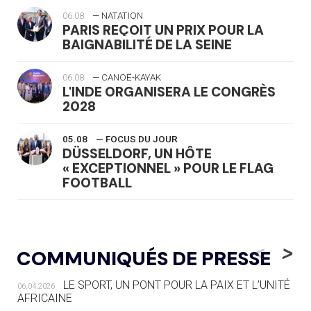
06.08
— NATATION
PARIS REÇOIT UN PRIX POUR LA
BAIGNABILITÉ DE LA SEINE
06.08
— CANOË-KAYAK
L'INDE ORGANISERA LE CONGRÈS
2028
05.08
— FOCUS DU JOUR
DÜSSELDORF, UN HÔTE
« EXCEPTIONNEL » POUR LE FLAG
FOOTBALL
05.08
— LUGE
LE RÊVE DE VOIR LA LUGE ALPINE
<
>
COMMUNIQUÉS DE PRESSE
AUX JO « N'EST PAS FINI »
LE SPORT, UN PONT POUR LA PAIX ET L’UNITÉ
06.04.2026
05.08
— TIR À L'ARC
AFRICAINE
DES MONDIAUX À BRISBANE SUR LA