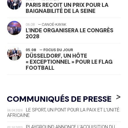
PARIS REÇOIT UN PRIX POUR LA
BAIGNABILITÉ DE LA SEINE
06.08
— CANOË-KAYAK
L'INDE ORGANISERA LE CONGRÈS
2028
05.08
— FOCUS DU JOUR
DÜSSELDORF, UN HÔTE
« EXCEPTIONNEL » POUR LE FLAG
FOOTBALL
05.08
— LUGE
LE RÊVE DE VOIR LA LUGE ALPINE
<
>
COMMUNIQUÉS DE PRESSE
AUX JO « N'EST PAS FINI »
LE SPORT, UN PONT POUR LA PAIX ET L’UNITÉ
06.04.2026
05.08
— TIR À L'ARC
AFRICAINE
DES MONDIAUX À BRISBANE SUR LA
ROUTE DES JO 2032
PLAYGROUND ANNONCE L’ACQUISITION DU
02.10.2025