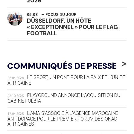
2028
05.08
— FOCUS DU JOUR
DÜSSELDORF, UN HÔTE
« EXCEPTIONNEL » POUR LE FLAG
FOOTBALL
05.08
— LUGE
LE RÊVE DE VOIR LA LUGE ALPINE
<
>
COMMUNIQUÉS DE PRESSE
AUX JO « N'EST PAS FINI »
LE SPORT, UN PONT POUR LA PAIX ET L’UNITÉ
06.04.2026
05.08
— TIR À L'ARC
AFRICAINE
DES MONDIAUX À BRISBANE SUR LA
ROUTE DES JO 2032
PLAYGROUND ANNONCE L’ACQUISITION DU
02.10.2025
CABINET OLBIA
05.08
— ALPES FRANÇAISES 2030
LE VILLAGE OLYMPIQUE DES ARAVIS
L’AMA S’ASSOCIE À L’AGENCE MAROCAINE
17.04.2025
SE DESSINE
ANTIDOPAGE POUR LE PREMIER FORUM DES ONAD
AFRICAINES
04.08
— FOCUS DU JOUR